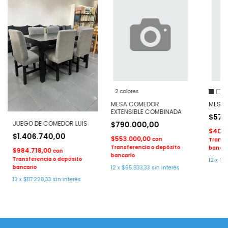
2 colores
MESA COMEDOR
MESA 
EXTENSIBLE COMBINADA
$575
JUEGO DE COMEDOR LUIS
$790.000,00
$402.
$1.406.740,00
$553.000,00
con
Transf
Transferencia o depósito
bancar
$984.718,00
con
bancario
Transferencia o depósito
12
x
$47
bancario
12
x
$65.833,33
sin interés
12
x
$117.228,33
sin interés