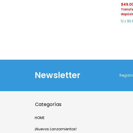
$49.0
Transfe
depósit
12
x
$5.
Newsletter
Registr
Categorías
HOME
¡Nuevos Lanzamientos!