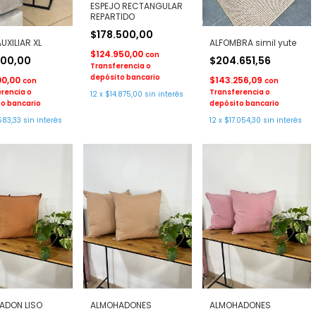
ESPEJO RECTANGULAR
REPARTIDO
$178.500,00
UXILIAR XL
ALFOMBRA simil yute
$124.950,00
con
000,00
$204.651,56
Transferencia o
depósito bancario
00,00
$143.256,09
con
con
rencia o
Transferencia o
12
x
$14.875,00
sin interés
o bancario
depósito bancario
583,33
sin interés
12
x
$17.054,30
sin interés
ADON LISO
ALMOHADONES
ALMOHADONES