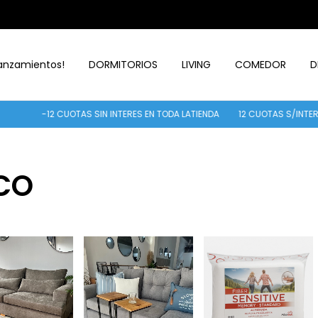
anzamientos!
DORMITORIOS
LIVING
COMEDOR
D
2 CUOTAS SIN INTERES EN TODA LATIENDA
12 CUOTAS S/INTERES
30% 
CO