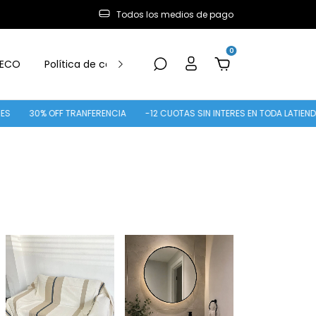
Todos los medios de pago
0
ECO
Política de cambio y Devolución
OFF TRANFERENCIA
-12 CUOTAS SIN INTERES EN TODA LATIENDA
12 CU