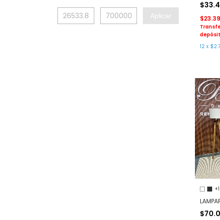
$33.
Aplicar
$23.3
Transfe
depósit
12
x
$2.
+1
LAMPA
$70.