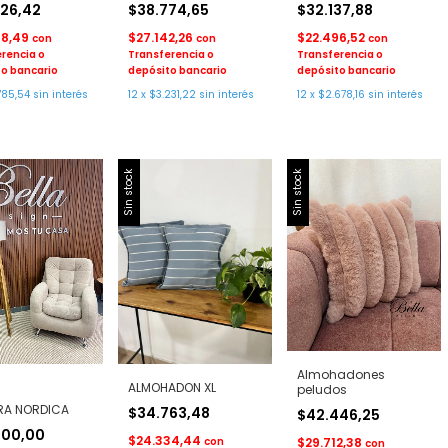
426,42
$38.774,65
$32.137,88
98,49
$27.142,26
$22.496,52
con
con
con
rencia o
Transferencia o
Transferencia o
o bancario
depósito bancario
depósito bancario
785,54
sin interés
12
x
$3.231,22
sin interés
12
x
$2.678,16
sin interés
Sin stock
Sin stock
Almohadones
ALMOHADON XL
peludos
RA NORDICA
$34.763,48
$42.446,25
000,00
$24.334,44
con
$29.712,38
con