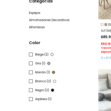
Categorías
Espejos
Almohadones Decorativos
Alfombras
ALFOM
$85.
Color
$60.1
Transfe
depósit
Beige (2)
12
x
$7.1
Gris (1)
Marrón (1)
Blanco (2)
Negro (2)
Arpillera (1)