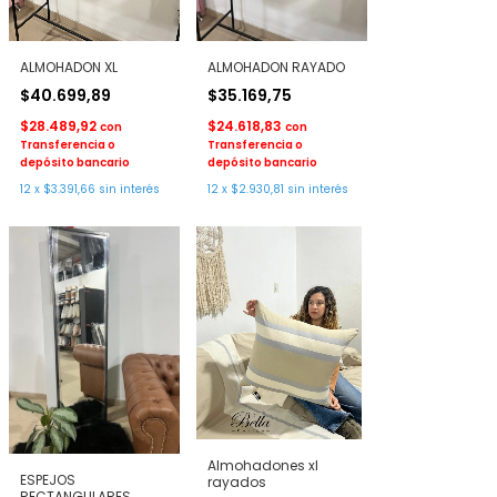
ALMOHADON XL
ALMOHADON RAYADO
$40.699,89
$35.169,75
$28.489,92
$24.618,83
con
con
Transferencia o
Transferencia o
depósito bancario
depósito bancario
12
x
$3.391,66
sin interés
12
x
$2.930,81
sin interés
Almohadones xl
ESPEJOS
rayados
RECTANGULARES