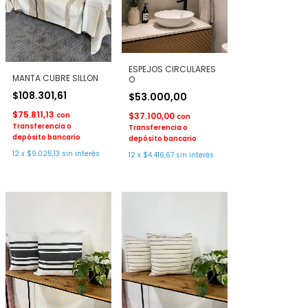
ESPEJOS CIRCULARES
MANTA CUBRE SILLON
O
$108.301,61
$53.000,00
$75.811,13
con
$37.100,00
con
Transferencia o
Transferencia o
depósito bancario
depósito bancario
12
x
$9.025,13
sin interés
12
x
$4.416,67
sin interés