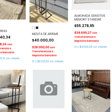
ALMOHADA SENSITIVE
MEMORY STANDAR
$55.278,95
BRAS
$38.695,27
con
MESITA DE ARRIME
940,34
Transferencia o
$40.000,00
depósito bancario
58,24
con
12
x
$4.606,58
sin interés
$28.000,00
con
rencia o
Transferencia o
o bancario
depósito bancario
61,70
sin interés
12
x
$3.333,33
sin interés