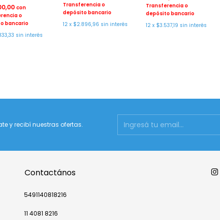
Transferencia o
Transferencia o
00,00
con
depósito bancario
depósito bancario
rencia o
o bancario
12
x
$2.896,96
sin interés
12
x
$3.537,19
sin interés
833,33
sin interés
ate y recibí nuestras ofertas.
Contactános
5491140818216
11 4081 8216