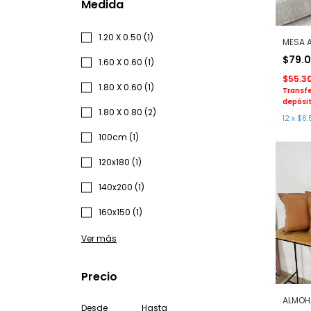
Medida
1.20 X 0.50 (1)
MESA A
$79.
1.60 X 0.60 (1)
$55.3
1.80 X 0.60 (1)
Transfe
depósit
1.80 X 0.80 (2)
12
x
$6.
100cm (1)
120x180 (1)
140x200 (1)
160x150 (1)
Ver más
Precio
ALMOH
Desde
Hasta