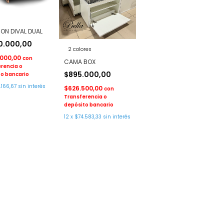
ON DIVAL DUAL
30.000,00
2 colores
.000,00
con
CAMA BOX
rencia o
$895.000,00
o bancario
.166,67
sin interés
$626.500,00
con
Transferencia o
depósito bancario
12
x
$74.583,33
sin interés