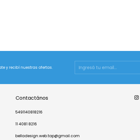
ate y recibí nuestras ofertas.
Contactános
5491140818216
11 4081 8216
belladesign.web.tap@gmail.com