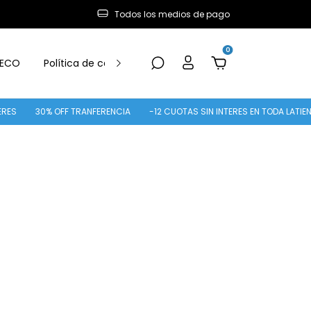
Todos los medios de pago
0
ECO
Política de cambio y Devolución
ES
30% OFF TRANFERENCIA
-12 CUOTAS SIN INTERES EN TODA LATIEND