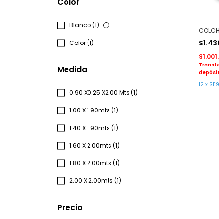
Color
Blanco (1)
COLCH
$1.4
Color (1)
$1.001
Transfe
Medida
depósit
12
x
$119
0.90 X0.25 X2.00 Mts (1)
1.00 X 1.90mts (1)
1.40 X 1.90mts (1)
1.60 X 2.00mts (1)
1.80 X 2.00mts (1)
2.00 X 2.00mts (1)
Precio