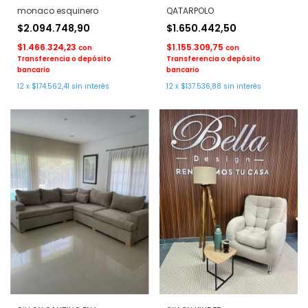
monaco esquinero
QATARPOLO
$2.094.748,90
$1.650.442,50
$1.466.324,23
$1.155.309,75
con
con
Transferencia o depósito
Transferencia o depósito
bancario
bancario
12
x
$174.562,41
sin interés
12
x
$137.536,88
sin interés