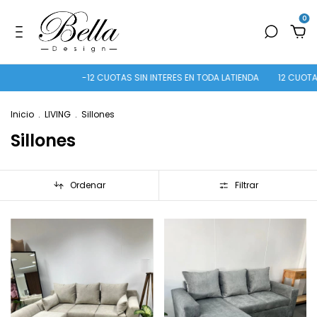
0
-12 CUOTAS SIN INTERES EN TODA LATIENDA
12 CUOTAS S/INTERES
Inicio
.
LIVING
.
Sillones
Sillones
Ordenar
Filtrar