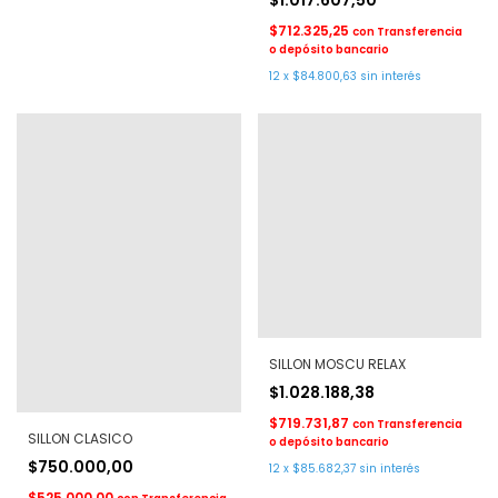
$1.017.607,50
$712.325,25
con
Transferencia
o depósito bancario
12
x
$84.800,63
sin interés
SILLON MOSCU RELAX
$1.028.188,38
$719.731,87
con
Transferencia
SILLON CLASICO
o depósito bancario
$750.000,00
12
x
$85.682,37
sin interés
$525.000,00