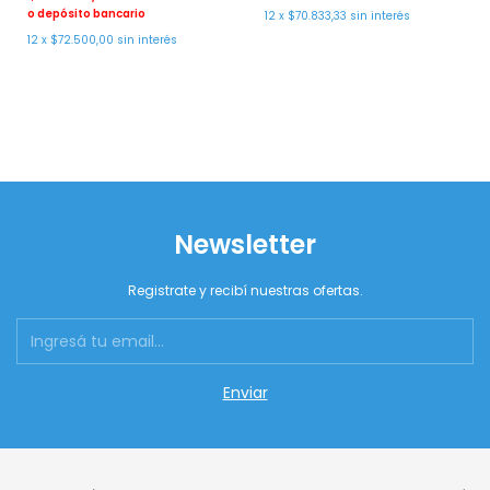
o depósito bancario
12
x
$70.833,33
sin interés
12
x
$72.500,00
sin interés
Newsletter
Registrate y recibí nuestras ofertas.