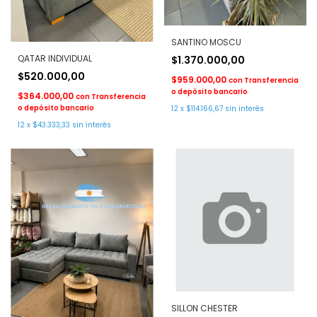
SANTINO MOSCU
QATAR INDIVIDUAL
$1.370.000,00
$520.000,00
$959.000,00
con
Transferencia
o depósito bancario
$364.000,00
con
Transferencia
o depósito bancario
12
x
$114.166,67
sin interés
12
x
$43.333,33
sin interés
SILLON CHESTER