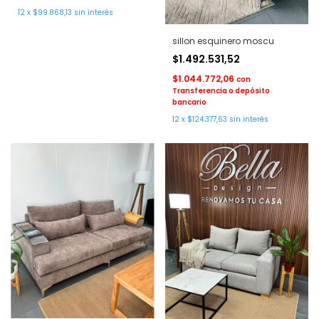
12
x
$99.868,13
sin interés
sillon esquinero moscu
$1.492.531,52
$1.044.772,06
con
Transferencia o depósito
bancario
12
x
$124.377,63
sin interés