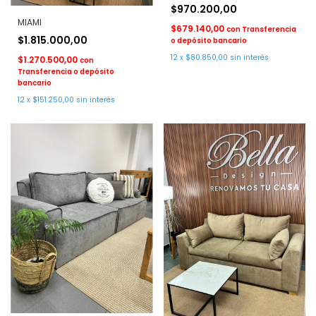
$970.200,00
MIAMI
$679.140,00
con
Transferencia
$1.815.000,00
o depósito bancario
12
x
$80.850,00
sin interés
$1.270.500,00
con
Transferencia o depósito
bancario
12
x
$151.250,00
sin interés