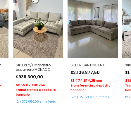
m
SILLON c/Camastro
SILLON SANTINO EN L
sil
esquinero MONACO
$2.106.877,50
$1
$936.600,00
$1.474.814,25
$1
con
$655.620,00
con
o
Transferencia o depósito
Tra
Transferencia o depósito
bancario
ban
bancario
s
12
x
$175.573,13
sin interés
12
12
x
$78.050,00
sin interés