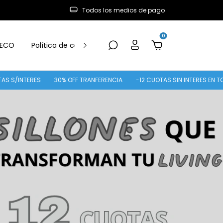
Todos los medios de pago
0
ECO
Política de cambio y Devolución
ERES
30% OFF TRANFERENCIA
-12 CUOTAS SIN INTERES EN TODA LATIE