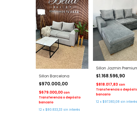
Sillon Jazmin Premiu
$1.168.596,90
Sillon Barcelona
$970.000,00
$818.017,83
con
Transferencia o depósit
$679.000,00
con
bancario
Transferencia o depósito
12
x
$97.383,08
sin interé
bancario
12
x
$80.833,33
sin interés