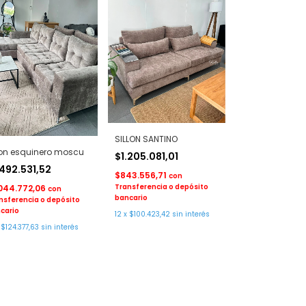
SILLON SANTINO
lon esquinero moscu
$1.205.081,01
.492.531,52
$843.556,71
con
Transferencia o depósito
.044.772,06
con
bancario
nsferencia o depósito
cario
12
x
$100.423,42
sin interés
x
$124.377,63
sin interés