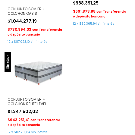
$988.391,25
CONJUNTO SOMIER +
$691.873,88
con
Transferencia
COLCHON OASIS
o depósito bancario
$1.044.277,19
12
x
$82.365,94
sin interés
$730.994,03
con
Transferencia
o depósito bancario
12
x
$87.023,10
sin interés
Sin stock
CONJUNTO SOMIER +
COLCHON RELIEF LEVEL
$1.347.502,02
$943.251,41
con
Transferencia
o depósito bancario
12
x
$112.291,84
sin interés