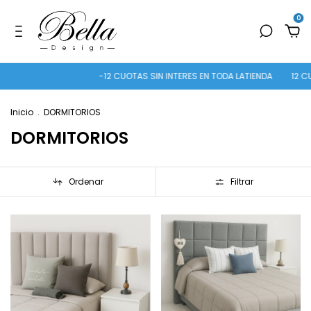
0
-12 CUOTAS SIN INTERES EN TODA LATIENDA
12 CUOTAS S/
Inicio
.
DORMITORIOS
DORMITORIOS
Ordenar
Filtrar