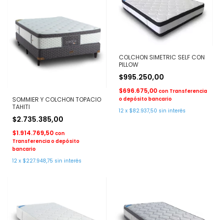
COLCHON SIMETRIC SELF CON
PILLOW
$995.250,00
$696.675,00
con
Transferencia
SOMMIER Y COLCHON TOPACIO
o depósito bancario
TAHITI
12
x
$82.937,50
sin interés
$2.735.385,00
$1.914.769,50
con
Transferencia o depósito
bancario
12
x
$227.948,75
sin interés