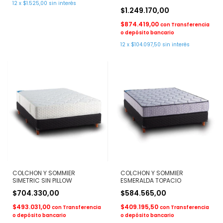
12
x
$1.525,00
sin interés
$1.249.170,00
$874.419,00
con
Transferencia
o depósito bancario
12
x
$104.097,50
sin interés
COLCHON Y SOMMIER
COLCHON Y SOMMIER
SIMETRIC SIN PILLOW
ESMERALDA TOPACIO
$704.330,00
$584.565,00
$493.031,00
$409.195,50
con
Transferencia
con
Transferencia
o depósito bancario
o depósito bancario