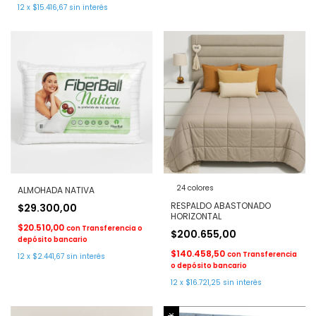
12
x
$15.416,67
sin interés
24 colores
ALMOHADA NATIVA
RESPALDO ABASTONADO
$29.300,00
HORIZONTAL
$20.510,00
con
Transferencia o
$200.655,00
depósito bancario
$140.458,50
con
Transferencia
12
x
$2.441,67
sin interés
o depósito bancario
12
x
$16.721,25
sin interés