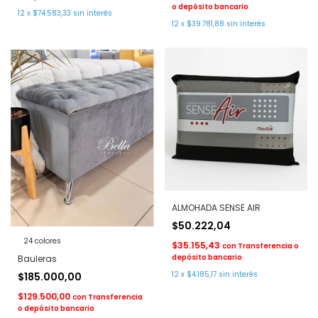
o depósito bancario
12
x
$74.583,33
sin interés
12
x
$39.781,88
sin interés
ALMOHADA SENSE AIR
$50.222,04
24 colores
$35.155,43
con
Transferencia o
depósito bancario
Bauleras
12
x
$4.185,17
sin interés
$185.000,00
$129.500,00
con
Transferencia
o depósito bancario