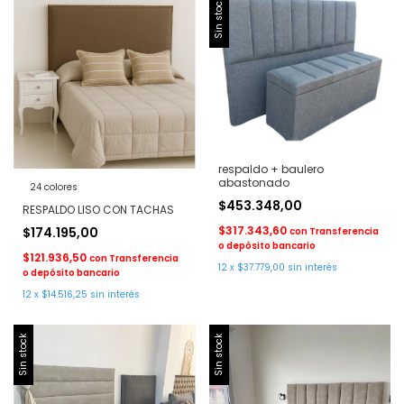
Sin stock
respaldo + baulero
abastonado
24 colores
$453.348,00
RESPALDO LISO CON TACHAS
$317.343,60
$174.195,00
con
Transferencia
o depósito bancario
$121.936,50
con
Transferencia
12
x
$37.779,00
sin interés
o depósito bancario
12
x
$14.516,25
sin interés
Sin stock
Sin stock