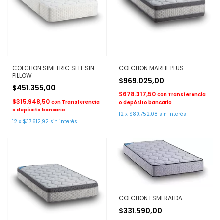
COLCHON SIMETRIC SELF SIN
COLCHON MARFIL PLUS
PILLOW
$969.025,00
$451.355,00
$678.317,50
con
Transferencia
$315.948,50
con
Transferencia
o depósito bancario
o depósito bancario
12
x
$80.752,08
sin interés
12
x
$37.612,92
sin interés
COLCHON ESMERALDA
$331.590,00