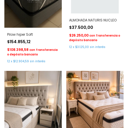
ALMOHADA NATURIS NUCLEO
$37.500,00
Pilow hiper Soft
$26.250,00
con
Transferencia o
depósito bancario
$154.855,12
12
x
$3.125,00
sin interés
$108.398,58
con
Transferencia
o depósito bancario
12
x
$12.904,59
sin interés