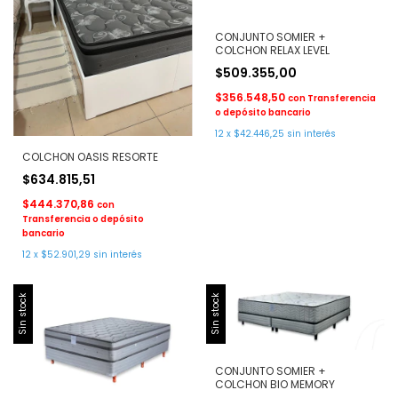
CONJUNTO SOMIER +
COLCHON RELAX LEVEL
$509.355,00
$356.548,50
con
Transferencia
o depósito bancario
12
x
$42.446,25
sin interés
COLCHON OASIS RESORTE
$634.815,51
$444.370,86
con
Transferencia o depósito
bancario
12
x
$52.901,29
sin interés
Sin stock
Sin stock
CONJUNTO SOMIER +
COLCHON BIO MEMORY