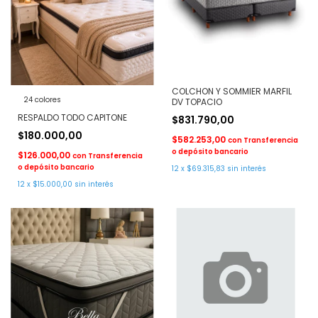
COLCHON Y SOMMIER MARFIL
24 colores
DV TOPACIO
RESPALDO TODO CAPITONE
$831.790,00
$180.000,00
$582.253,00
con
Transferencia
o depósito bancario
$126.000,00
con
Transferencia
o depósito bancario
12
x
$69.315,83
sin interés
12
x
$15.000,00
sin interés