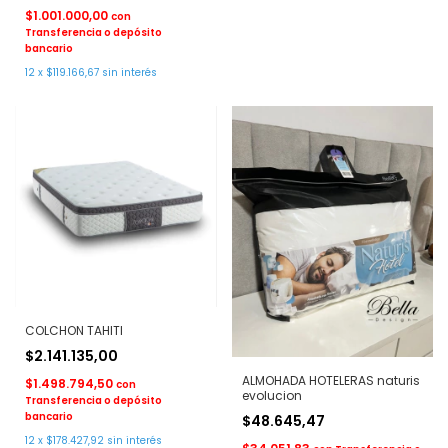
$1.001.000,00
con
Transferencia o depósito
bancario
12
x
$119.166,67
sin interés
COLCHON TAHITI
$2.141.135,00
ALMOHADA HOTELERAS naturis
$1.498.794,50
con
evolucion
Transferencia o depósito
bancario
$48.645,47
12
x
$178.427,92
sin interés