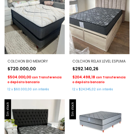
COLCHON BIO MEMORY
COLCHON RELAX LEVEL ESPUMA
$720.000,00
$292.140,26
$504.000,00
$204.498,18
con
Transferencia
con
Transferencia
o depósito bancario
o depósito bancario
12
x
$60.000,00
sin interés
12
x
$24.345,02
sin interés
Sin stock
Sin stock