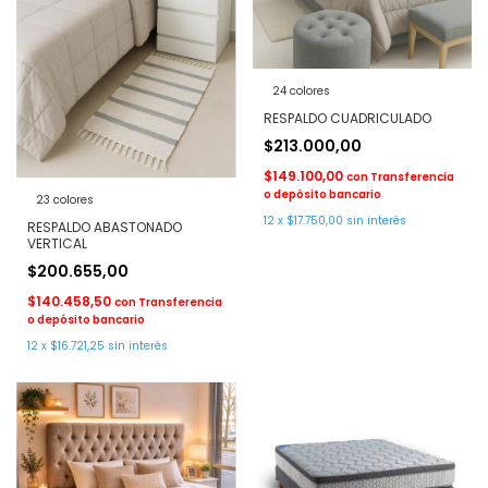
24 colores
RESPALDO CUADRICULADO
$213.000,00
$149.100,00
con
Transferencia
o depósito bancario
23 colores
12
x
$17.750,00
sin interés
RESPALDO ABASTONADO
VERTICAL
$200.655,00
$140.458,50
con
Transferencia
o depósito bancario
12
x
$16.721,25
sin interés