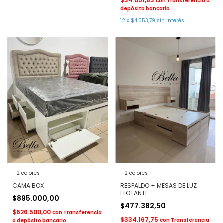
$34.051,83
con
Transferencia o
depósito bancario
12
x
$4.053,79
sin interés
2 colores
2 colores
CAMA BOX
RESPALDO + MESAS DE LUZ
FLOTANTE
$895.000,00
$477.382,50
$626.500,00
con
Transferencia
$334.167,75
con
Transferencia
o depósito bancario