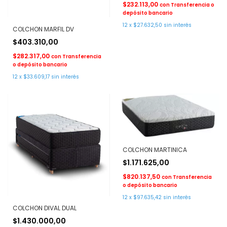
$232.113,00
con
Transferencia o
depósito bancario
12
x
$27.632,50
sin interés
COLCHON MARFIL DV
$403.310,00
$282.317,00
con
Transferencia
o depósito bancario
12
x
$33.609,17
sin interés
COLCHON MARTINICA
$1.171.625,00
$820.137,50
con
Transferencia
o depósito bancario
12
x
$97.635,42
sin interés
COLCHON DIVAL DUAL
$1.430.000,00